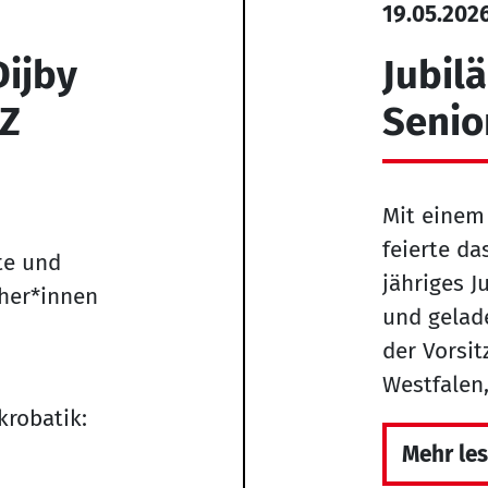
19.05.202
Dijby
Jubil
SZ
Senio
Mit einem
feierte d
te und
jähriges 
her*innen
und gelad
der Vorsi
Westfalen,
robatik:
Mehr le