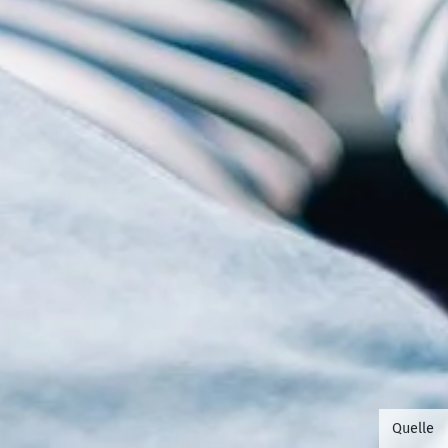
©Foto 
Quelle