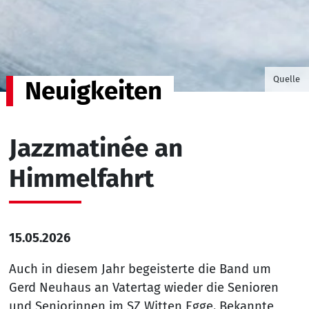
©Foto v
Quelle
Neuigkeiten
Jazzmatinée an
Himmelfahrt
15.05.2026
Auch in diesem Jahr begeisterte die Band um
Gerd Neuhaus an Vatertag wieder die Senioren
und Seniorinnen im SZ Witten Egge. Bekannte