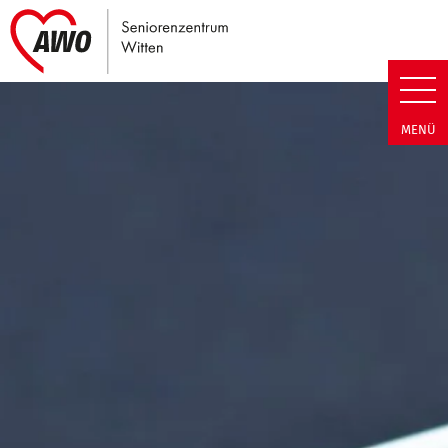
Link zu Home
Seniorenzentrum Witten | Term
MENÜ