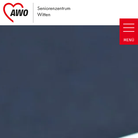
Link zu Home
Seniorenzentrum Witten | Term
MENÜ