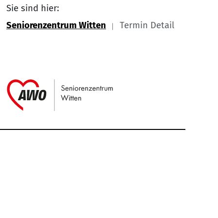
Sie sind hier:
Seniorenzentrum Witten
Termin Detail
Link zu Home
Service Informationen
Kontakt
Impressum
Nach
Datenschutz
Cookie-Einstellung