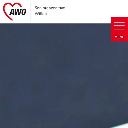
Link zu Home
Seniorenzentrum Witten | Term
MENÜ