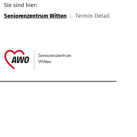
Sie sind hier:
Seniorenzentrum Witten
Termin Detail
Link zu Home
Service Informationen
Kontakt
Impressum
Nach
Datenschutz
Cookie-Einstellung