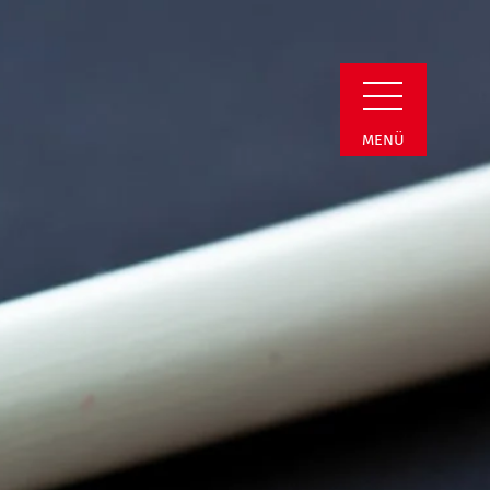
il
MENÜ