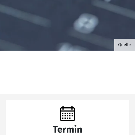
©B.G. 
Quelle
Termin