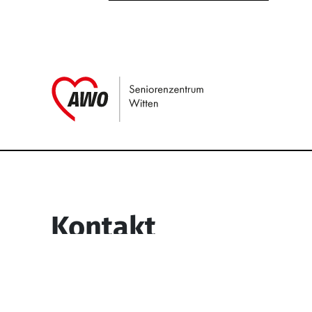
Link zu Home
Service Informati
Kontakt
Seniorenzentrum Witten
Egge 73-77
58453 Witten