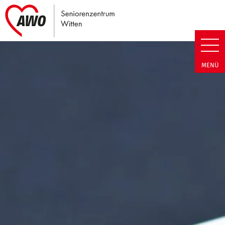
Link zu Home
Seniorenzentrum Witten | Term
MENÜ