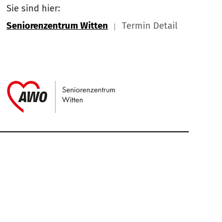
Sie sind hier:
Seniorenzentrum Witten
Termin Detail
Link zu Home
Service Informationen
Kontakt
Impressum
Nach
Datenschutz
Cookie-Einstellung