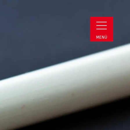
il
MENÜ