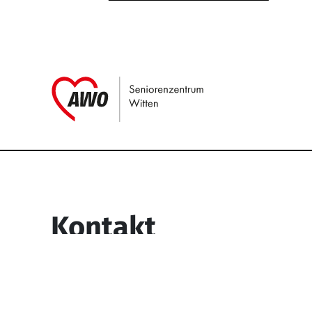
Link zu Home
Service Informati
Kontakt
Seniorenzentrum Witten
Egge 73-77
58453 Witten