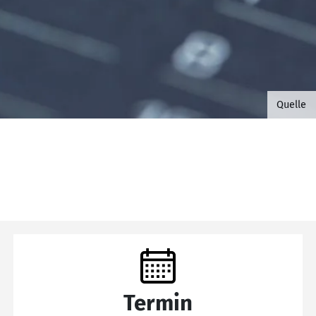
©B.G. 
Quelle
Termin