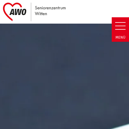
Link zu Home
Seniorenzentrum Witten | Term
MENÜ