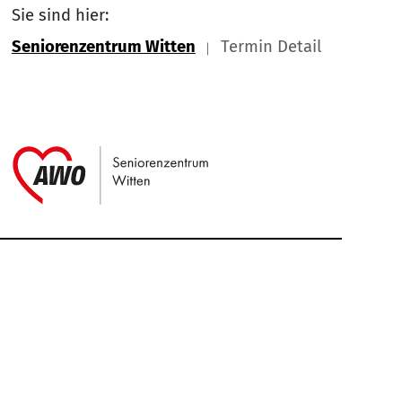
Sie sind hier:
Seniorenzentrum Witten
Termin Detail
Link zu Home
Service Informationen
Kontakt
Impressum
Nach
Datenschutz
Cookie-Einstellung