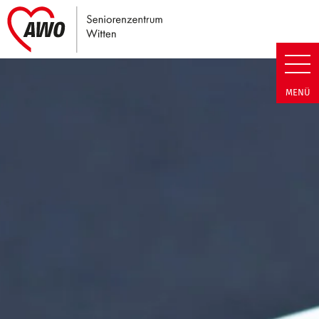
Link zu Home
Seniorenzentrum Witten | Term
MENÜ