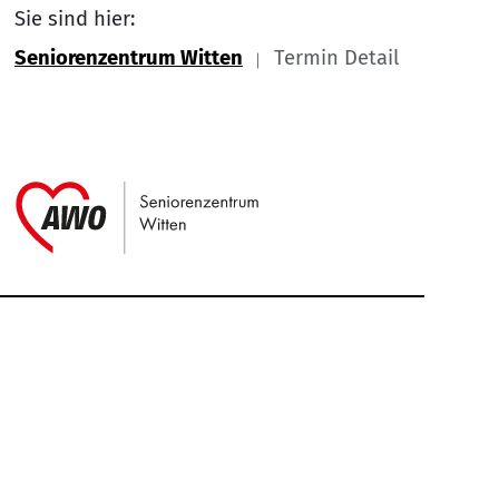
Sie sind hier:
Seniorenzentrum Witten
Termin Detail
Link zu Home
Service Informationen
Kontakt
Impressum
Nach
Datenschutz
Cookie-Einstellung