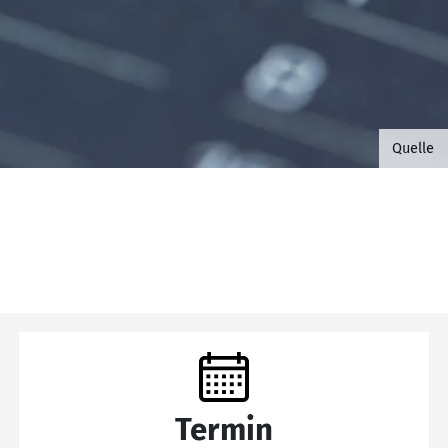
©B.G. 
Quelle
Termin