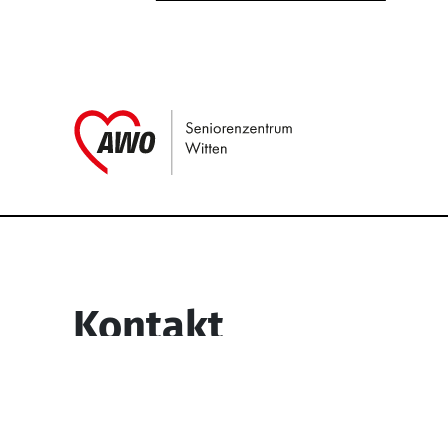
Link zu Home
Service Informati
Kontakt
Seniorenzentrum Witten
Egge 73-77
58453 Witten