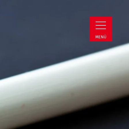
il
MENÜ