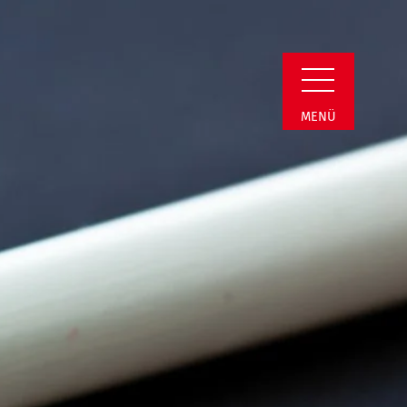
il
MENÜ