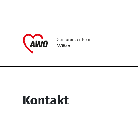
Link zu Home
Service Informati
Kontakt
Seniorenzentrum Witten
Egge 73-77
58453 Witten