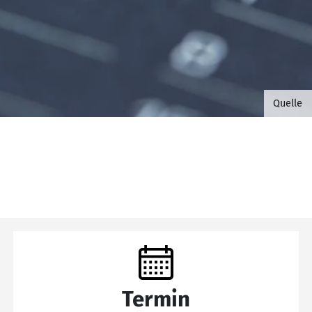
©B.G. 
Quelle
Termin