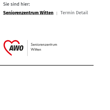
Sie sind hier:
Seniorenzentrum Witten
Termin Detail
Link zu Home
Service Informationen
Kontakt
Impressum
Nach
Datenschutz
Cookie-Einstellung