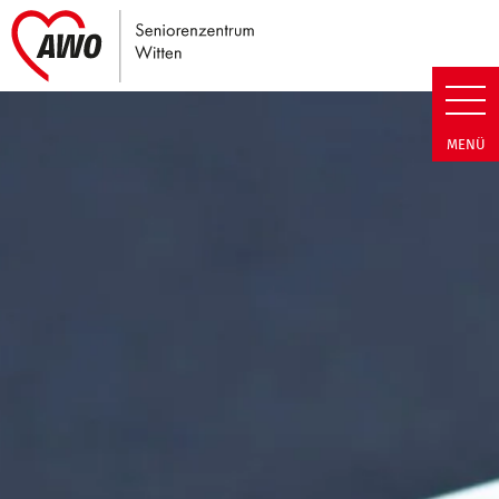
Link zu Home
Seniorenzentrum Witten | Term
MENÜ