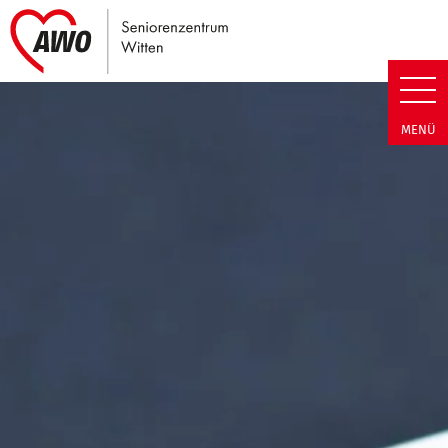
Link zu Home
Seniorenzentrum Witten | Term
MENÜ