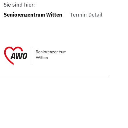
Sie sind hier:
Seniorenzentrum Witten
Termin Detail
Link zu Home
Service Informationen
Kontakt
Impressum
Nach
Datenschutz
Cookie-Einstellung