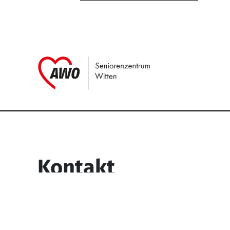
Link zu Home
Service Informati
Kontakt
Seniorenzentrum Witten
Egge 73-77
58453 Witten