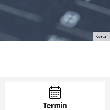
©B.G. 
Quelle
Termin