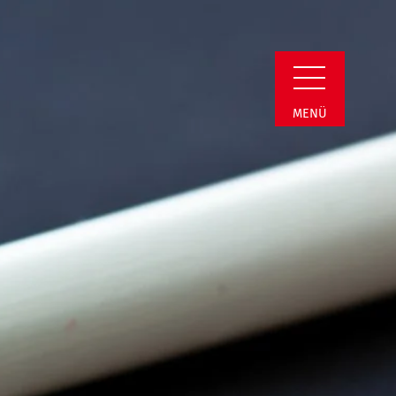
il
MENÜ