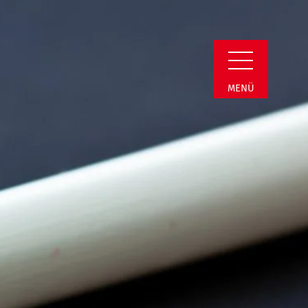
il
MENÜ