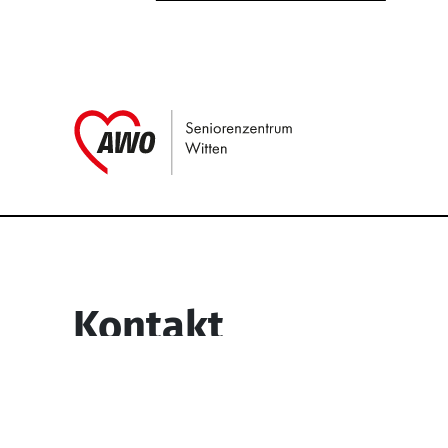
Link zu Home
Service Informati
Kontakt
Seniorenzentrum Witten
Egge 73-77
58453 Witten