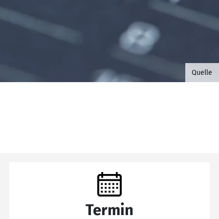
©B.G. 
Quelle
Termin