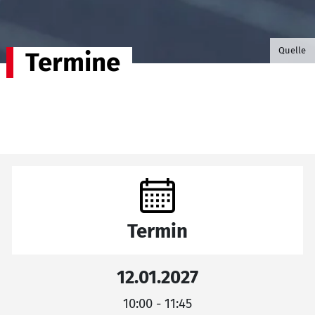
©B.G. P
Quelle
Termine
Termin
12.01.2027
10:00 - 11:45