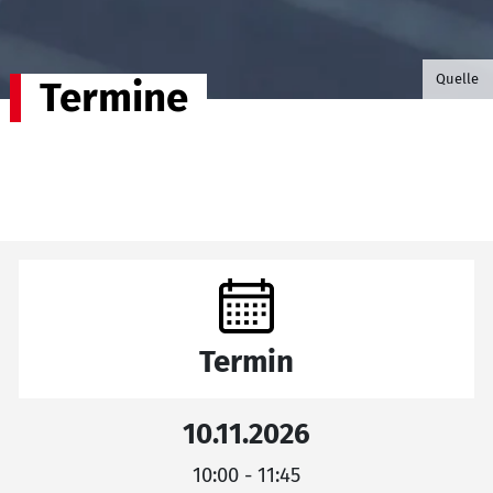
©B.G. P
Quelle
Termine
Termin
10.11.2026
10:00 - 11:45