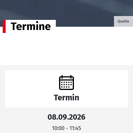
©B.G. P
Quelle
Termine
Termin
08.09.2026
10:00 - 11:45