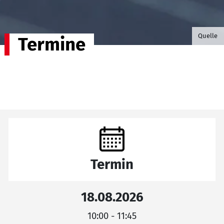
©B.G. P
Quelle
Termine
Termin
18.08.2026
10:00 - 11:45