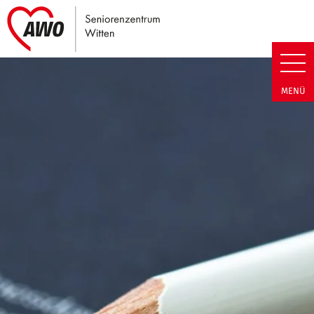
Link zu Home
Seniorenzentrum Witten | Term
MENÜ