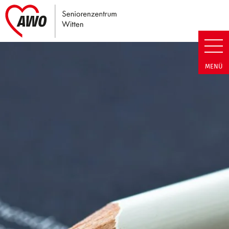
Link zu Home
Seniorenzentrum Witten | Term
MENÜ