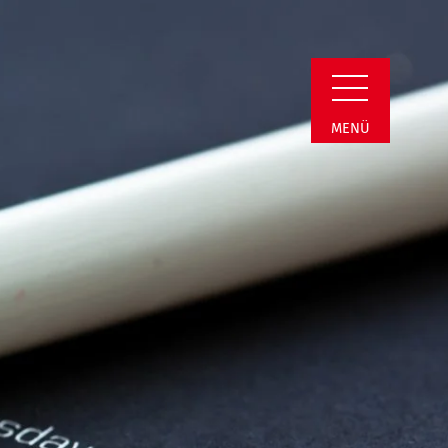
il
MENÜ