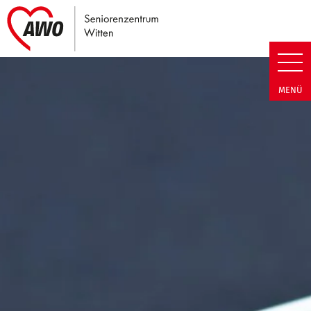
Link zu Home
Seniorenzentrum Witten | Term
MENÜ