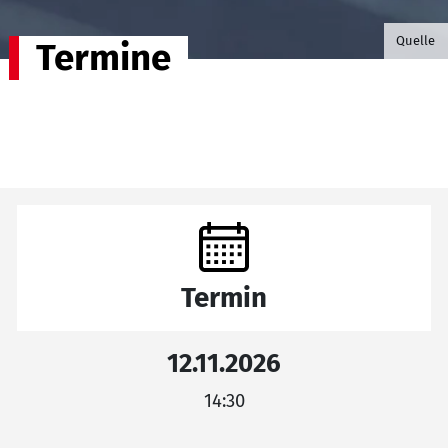
©B.G. P
Quelle
Termine
Termin
12.11.2026
14:30