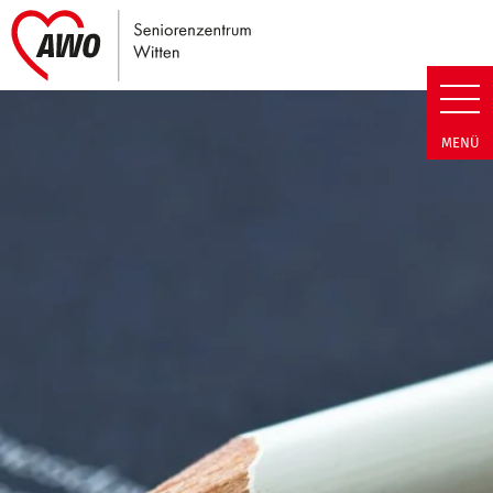
Link zu Home
Seniorenzentrum Witten | Term
MENÜ