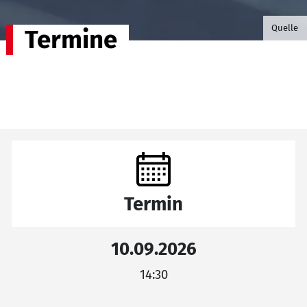
©B.G. P
Quelle
Termine
Termin
10.09.2026
14:30