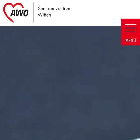
Link zu Home
Seniorenzentrum Witten | Term
MENÜ