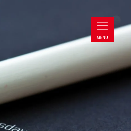
il
MENÜ