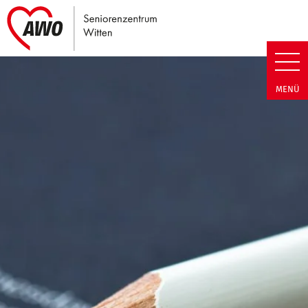
Link zu Home
Seniorenzentrum Witten | Term
MENÜ